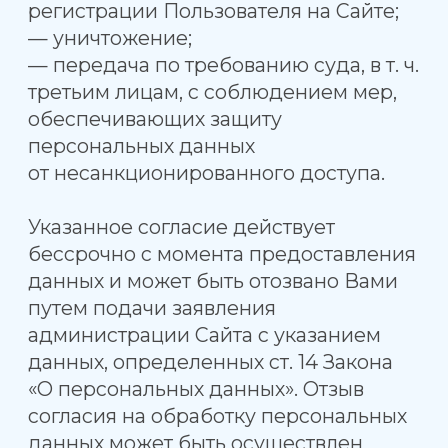
редакции указывается дата
последнего обновления. Новая
редакция Соглашения вступает в силу
с момента ее размещения, если иное
не предусмотрено новой редакцией
Соглашения.
Действующая редакция всегда
находится на странице по адресу:
https://pravilnay-voda.ru/agreement.
К настоящему Соглашению
и отношениям между пользователем
и Сайтом, возникающим в связи
с применением Соглашения
подлежит применению материальное
и процессуальное право Российской
Федерации.