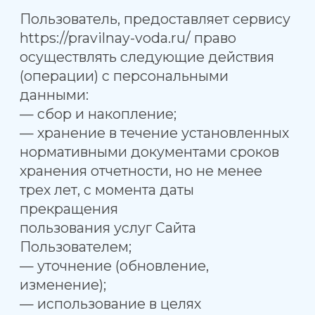
данных и может быть отозвано Вами
путем подачи заявления
администрации Сайта с указанием
данных, определенных ст. 14 Закона
«О персональных данных». Отзыв
согласия на обработку персональных
данных может быть осуществлен
путем направления Пользователем
соответствующего распоряжения
в простой письменной форме
на адрес электронной почты (E-mail)
__________________. Сайт не несет
ответственности за использование
(как правомерное, так и
неправомерное) третьими лицами
информации, размещенной
Пользователем на Сайте, включая
её воспроизведение
и распространение, осуществленные
всеми возможными способами. Сайт
имеет право вносить изменения
в настоящее Соглашение. При
внесении изменений в актуальной