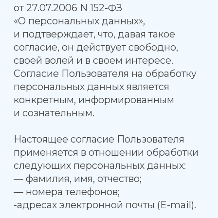
(операции) с персональными
данными:
— сбор и накопление;
— хранение в течение установленных
нормативными документами сроков
хранения отчетности, но не менее
трех лет, с момента даты
прекращения
пользования услуг Сайта
Пользователем;
— уточнение (обновление,
изменение);
— использование в целях
регистрации Пользователя на Сайте;
— уничтожение;
— передача по требованию суда, в т. ч.
третьим лицам, с соблюдением мер,
обеспечивающих защиту
персональных данных
от несанкционированного доступа.
Указанное согласие действует
бессрочно с момента предоставления