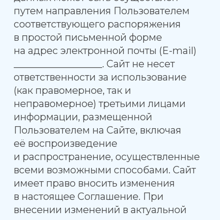
8(982) 609-24-14
г. Москва, проезд Серебрякова,
д.2, к.1, офис 632
info@pravilnay-voda.ru
Пн-Пт: 09:00-21:00, Сб: 09:00-17:00
Заказать воду: