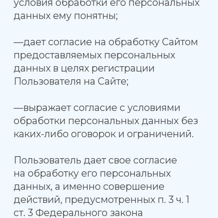
данных, а именно совершение
действий, предусмотренных п. 3 ч. 1
ст. 3 Федерального закона
от 27.07.2006 N 152-ФЗ
«О персональных данных»,
и подтверждает, что, давая такое
согласие, он действует свободно,
своей волей и в своем интересе.
Согласие Пользователя на обработку
персональных данных является
конкретным, информированным
и сознательным.
Настоящее согласие Пользователя
применяется в отношении обработки
следующих персональных данных:
— фамилия, имя, отчество;
— номера телефонов;
-адресах электронной почты (E-mail).
Пользователь, предоставляет сервису
https://pravilnay-voda.ru/ право
осуществлять следующие действия