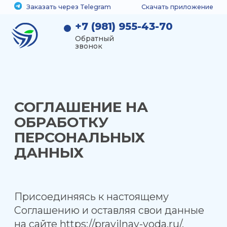
Заказать через Telegram
Заказать через Telegram
Скачать приложение
Скачать приложение
8(982) 609-24-14
+7 (981) 955-43-70
Обратный звонок
Обратный
звонок
СОГЛАШЕНИЕ НА
ОБРАБОТКУ
ПЕРСОНАЛЬНЫХ
ДАННЫХ
Присоединяясь к настоящему
Соглашению и оставляя свои данные
на сайте https://pravilnay-voda.ru/,
(далее — Сайт), путем заполнения
полей онлайн-заявки (оформления
заказа) Пользователь:
—подтверждает, что указанные им
персональные данные принадлежат